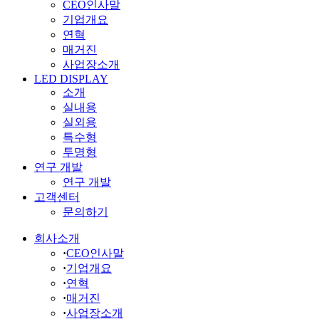
CEO인사말
기업개요
연혁
매거진
사업장소개
LED DISPLAY
소개
실내용
실외용
특수형
투명형
연구 개발
연구 개발
고객센터
문의하기
회사소개
·
CEO인사말
·
기업개요
·
연혁
·
매거진
·
사업장소개