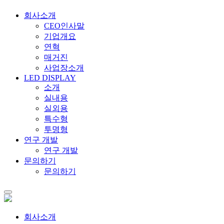
회사소개
CEO인사말
기업개요
연혁
매거진
사업장소개
LED DISPLAY
소개
실내용
실외용
특수형
투명형
연구 개발
연구 개발
문의하기
문의하기
회사소개