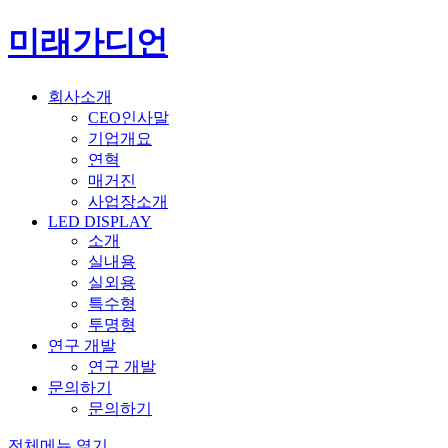
미래가디언
회사소개
CEO인사말
기업개요
연혁
매거진
사업장소개
LED DISPLAY
소개
실내용
실외용
특수형
투명형
연구 개발
연구 개발
문의하기
문의하기
전체메뉴 열기